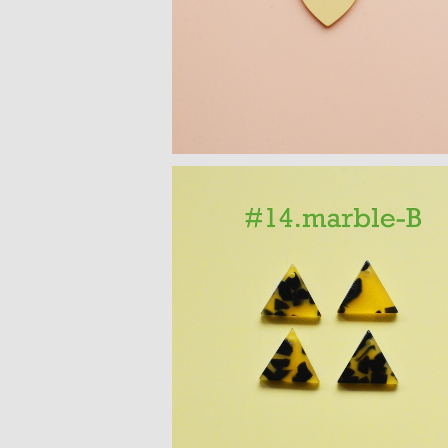
¥250
三角モチーフ アクリルパーツ(S) ４P
¥300