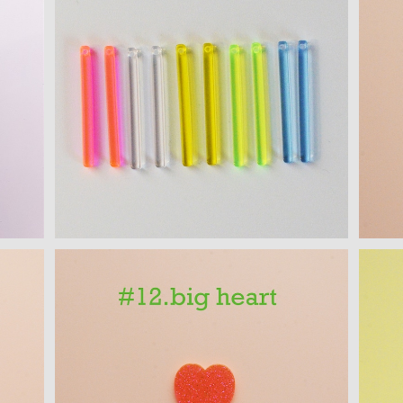
SOLD OUT
CS
長方形 アクリルパーツ(S) 10PCS
¥200
)
ハートモチーフ アクリルパーツ(M)
三