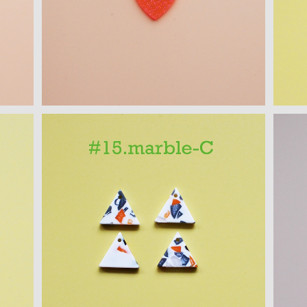
¥250
CS
三角モチーフ アクリルパーツ(S) ４PCS
三
¥300