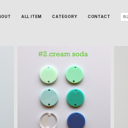
BOUT
ALL ITEM
CATEGORY
CONTACT
SOLD OUT
６PC
ス
サークルモチーフ アクリルパーツ(M）６PC
S
¥200