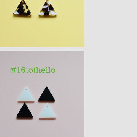
¥300
角モチーフ アクリルパーツ(S) ４PCS
¥300