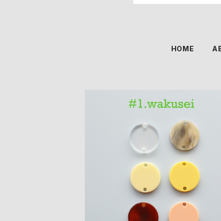
HOME
A
サークルモチーフ アクリルパーツ(M）
S
¥200