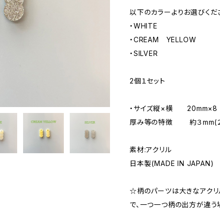
以下のカラーよりお選びくだ
・WHITE
・CREAM YELLOW
・SILVER
2個１セット
・サイズ縦×横 20mm×8 
厚み等の特徴 約３mm(２
素材:アクリル
日本製(MADE IN JAPAN)
☆柄のパーツは大きなアクリ
で、一つ一つ柄の出方が違う