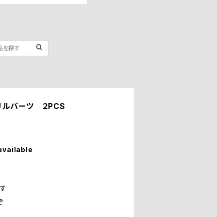
ルパーツ ２PCS
available
す
ます
ぞ