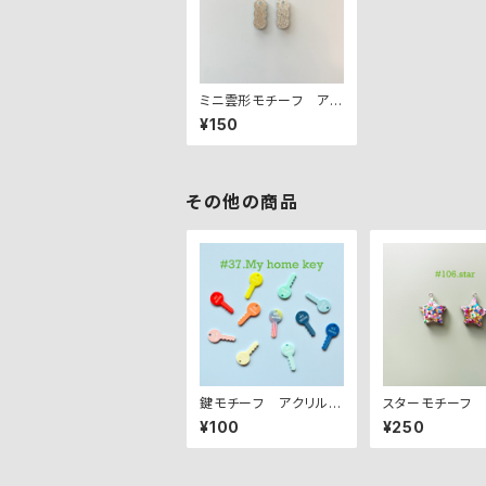
ミニ雲形モチーフ アク
リルパーツ ２PCS
¥150
その他の商品
鍵モチーフ アクリルパ
スターモチーフ 
ーツ
ルパーツ 2PCS
¥100
¥250